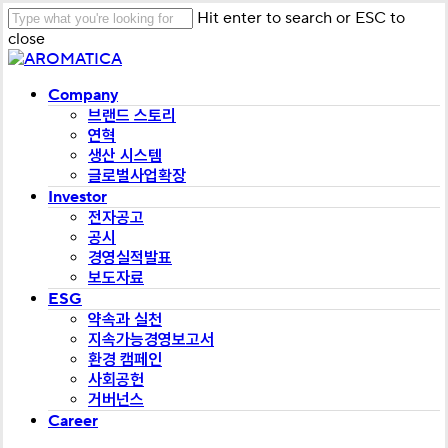
Skip
Hit enter to search or ESC to
to
close
main
Close
content
Search
Menu
Company
브랜드 스토리
연혁
생산 시스템
글로벌사업확장
Investor
전자공고
공시
경영실적발표
보도자료
ESG
약속과 실천
지속가능경영보고서
환경 캠페인
사회공헌
거버넌스
Career