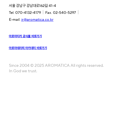
서울 강남구 강남대로162길 41-4
｜
｜
Tel. 070-4132-4179
Fax. 02-540-5297
E-mail.
ir@aromatica.co.kr
아로마티카 공식몰 바로가기
아로마테라피 아카데미 바로가기
Since 2004 © 2025 AROMATICA All rights reserved.
In God we trust.
Company
Investor
브랜드 스토리
ESG
전자공고
Career
연혁