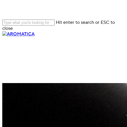
Skip
Close
to
main
Menu
content
Hit enter to search or ESC to
close
Close
Search
Menu
5
Press
디자인
시스템이
브랜드를
움직이는
방식