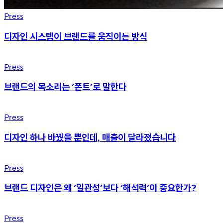
Press
디자인 시스템이 브랜드를 움직이는 방식
브랜드의
목소리는
Press
‘폰트’로
브랜드의 목소리는 ‘폰트’로 말한다
말한다
디자인
하나
Press
바꿨을
디자인 하나 바꿨을 뿐인데, 매출이 달라졌습니다
뿐인데,
매출이
달라졌습니다
브랜드
디자인은
Press
왜
브랜드 디자인은 왜 ‘일관성’보다 ‘해석력’이 중요한가?
‘일관성’보다
‘해석력’이
중요한가?
2025
디자인
Press