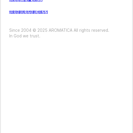
아로마테라피 아카데미 바로가기
Since 2004 © 2025 AROMATICA All rights reserved.
In God we trust.
Company
Investor
브랜드 스토리
ESG
전자공고
Career
연혁
약속과 실천
공시
생산 시스템
지속가능경영보고서
경영실적발표
글로벌사업확장
환경 캠페인
보도자료
사회공헌
거버넌스