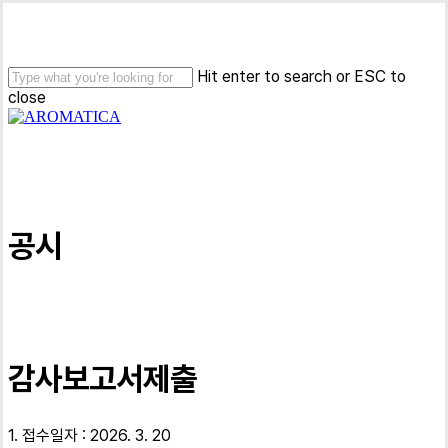
Skip
Close
to
main
Menu
content
Hit enter to search or ESC to
close
Close
Search
Menu
공시
감사보고서제출
1. 접수일자 : 2026. 3. 20