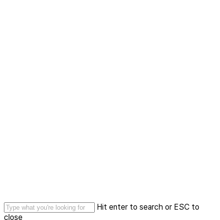
Skip
to
main
content
Hit enter to search or ESC to
close