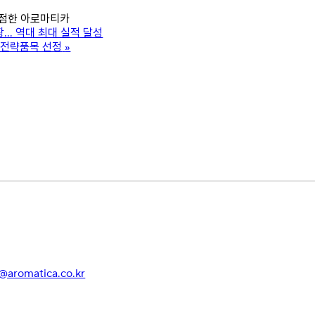
입점한 아로마티카
… 역대 최대 실적 달성
수출전략품목 선정
»
r@aromatica.co.kr