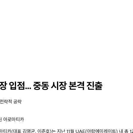
장 입점... 중동 시장 본격 진출
 전략적 공략
 된 아로마티카
카(대표 김영균, 이준호)는 지난 11월 UAE(아랍에미레이트) 내 총 