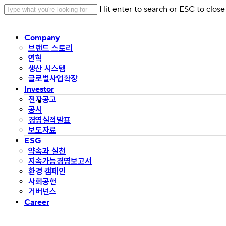
Skip
Hit enter to search or ESC to close
to
Close
main
Search
Menu
Company
content
브랜드 스토리
연혁
생산 시스템
글로벌사업확장
Investor
전자공고
공시
경영실적발표
보도자료
ESG
약속과 실천
지속가능경영보고서
환경 캠페인
사회공헌
거버넌스
Career