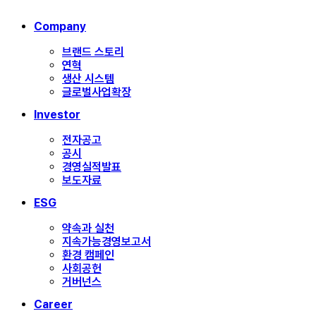
Close
Company
Menu
브랜드 스토리
연혁
생산 시스템
글로벌사업확장
Investor
전자공고
공시
경영실적발표
보도자료
ESG
약속과 실천
지속가능경영보고서
환경 캠페인
사회공헌
거버넌스
Career