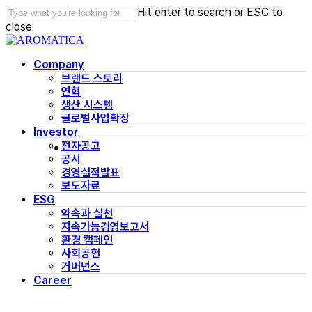
Skip
Hit enter to search or ESC to
to
close
main
Close
content
Search
Menu
Company
브랜드 스토리
연혁
생산 시스템
글로벌사업확장
Investor
전자공고
공시
경영실적발표
보도자료
ESG
약속과 실천
지속가능경영보고서
환경 캠페인
사회공헌
거버넌스
Career