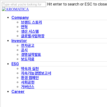
Skip
Hit enter to search or ESC to close
to
Close
main
Search
Menu
content
Company
브랜드 스토리
연혁
생산 시스템
글로벌사업확장
Investor
전자공고
공시
경영실적발표
보도자료
ESG
약속과 실천
지속가능경영보고서
환경 캠페인
사회공헌
거버넌스
Career