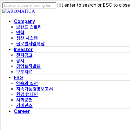
Skip
Hit enter to search or ESC to close
to
Close
main
Search
Menu
content
Company
브랜드 스토리
연혁
생산 시스템
글로벌사업확장
Investor
전자공고
공시
경영실적발표
보도자료
ESG
약속과 실천
지속가능경영보고서
환경 캠페인
사회공헌
거버넌스
Career