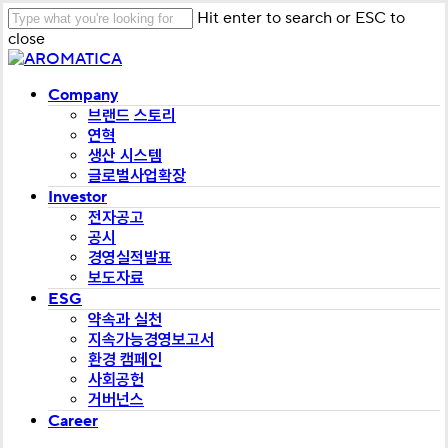
Skip
Hit enter to search or ESC to
to
close
main
Close
content
Search
Menu
Company
브랜드 스토리
연혁
생산 시스템
글로벌사업확장
Investor
전자공고
공시
경영실적발표
보도자료
ESG
약속과 실천
지속가능경영보고서
환경 캠페인
사회공헌
거버넌스
Career