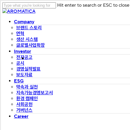
Skip
Hit enter to search or ESC to close
to
Close
main
Search
Menu
Company
content
브랜드 스토리
연혁
생산 시스템
글로벌사업확장
Investor
전자공고
공시
경영실적발표
보도자료
ESG
약속과 실천
지속가능경영보고서
환경 캠페인
사회공헌
거버넌스
Career