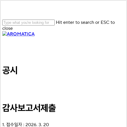
Skip
to
main
content
Hit enter to search or ESC to
close
Close
Search
Menu
공시
감사보고서제출
1. 접수일자 : 2026. 3. 20