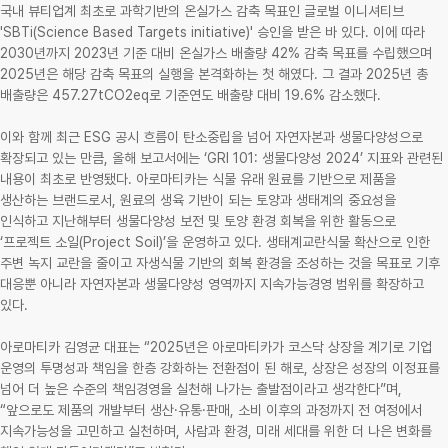
국내 뷰티업계 최초로 과학기반의 온실가스 감축 목표인 글로벌 이니셔티브
'SBTi(Science Based Targets initiative)' 승인을 받은 바 있다. 이에 따라
2030년까지 2023년 기준 대비 온실가스 배출량 42% 감축 목표를 수립했으며
2025년은 해당 감축 목표의 실행을 본격화하는 첫 해였다. 그 결과 2025년 총
배출량은 457.27tCO2eq로 기준연도 배출량 대비 19.6% 감소했다.
이와 함께 최근 ESG 공시 흐름이 탄소중립을 넘어 자연자본과 생물다양성으로
확장되고 있는 만큼, 올해 보고서에는 ‘GRI 101: 생물다양성 2024’ 지표와 관련된
내용이 최초로 반영됐다. 아로마티카는 식물 유래 원료를 기반으로 제품을
생산하는 브랜드로서, 원료의 생육 기반이 되는 토양과 생태계의 중요성을
인식하고 지난해부터 생물다양성 보전 및 토양 환경 회복을 위한 활동으로
‘프로젝트 소일(Project Soil)’을 운영하고 있다. 생태계교란식물 확산으로 인한
주변 녹지 교란을 줄이고 자생식물 기반의 회복 환경을 조성하는 것을 목표로 기후
대응뿐 아니라 자연자본과 생물다양성 영역까지 지속가능경영 범위를 확장하고
있다.
아로마티카 김영균 대표는 “2025년은 아로마티카가 코스닥 상장을 계기로 기업
운영의 투명성과 책임을 한층 강화하는 전환점이 된 해로, 상장은 성장의 이정표를
넘어 더 높은 수준의 책임경영을 실천해 나가는 출발점이라고 생각한다”며,
“앞으로도 제품의 개발부터 생산·유통·판매, 소비 이후의 과정까지 전 여정에서
지속가능성을 고민하고 실천하며, 사람과 환경, 미래 세대를 위한 더 나은 변화를