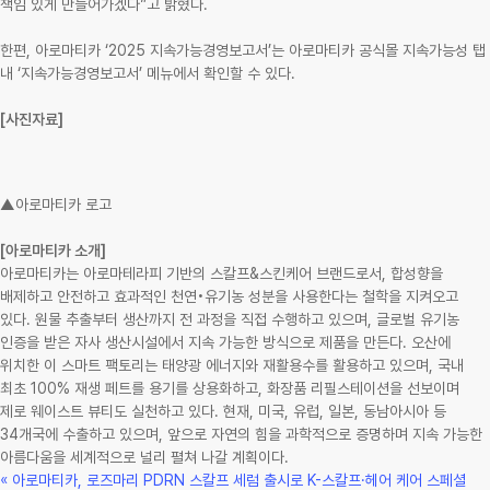
책임 있게 만들어가겠다”고 밝혔다.
한편, 아로마티카 ‘2025 지속가능경영보고서’는 아로마티카 공식몰 지속가능성 탭
내 ‘지속가능경영보고서’ 메뉴에서 확인할 수 있다.
[사진자료]
▲아로마티카 로고
[아로마티카 소개]
아로마티카는 아로마테라피 기반의 스칼프&스킨케어 브랜드로서, 합성향을
배제하고 안전하고 효과적인 천연•유기농 성분을 사용한다는 철학을 지켜오고
있다. 원물 추출부터 생산까지 전 과정을 직접 수행하고 있으며, 글로벌 유기농
인증을 받은 자사 생산시설에서 지속 가능한 방식으로 제품을 만든다. 오산에
위치한 이 스마트 팩토리는 태양광 에너지와 재활용수를 활용하고 있으며, 국내
최초 100% 재생 페트를 용기를 상용화하고, 화장품 리필스테이션을 선보이며
제로 웨이스트 뷰티도 실천하고 있다. 현재, 미국, 유럽, 일본, 동남아시아 등
34개국에 수출하고 있으며, 앞으로 자연의 힘을 과학적으로 증명하며 지속 가능한
아름다움을 세계적으로 널리 펼쳐 나갈 계획이다.
«
아로마티카, 로즈마리 PDRN 스칼프 세럼 출시로 K-스칼프·헤어 케어 스페셜