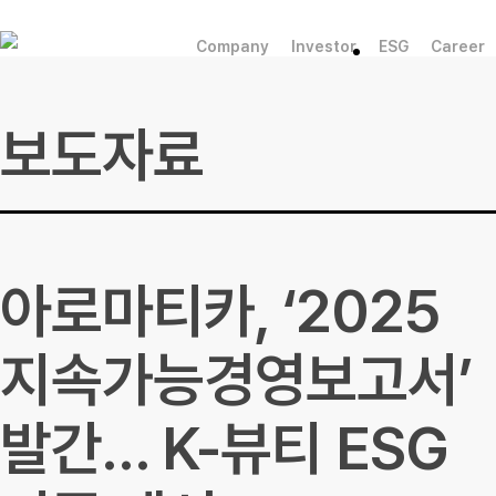
Skip
to
Company
Investor
ESG
Career
main
content
보도자료
아로마티카, ‘2025
지속가능경영보고서’
발간… K-뷰티 ESG