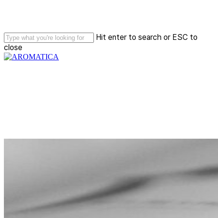
Skip
to
main
content
Hit enter to search or ESC to
close
Close
Search
Menu
디자인시스템
브랜드의
목소리는
‘폰트’로
말한다