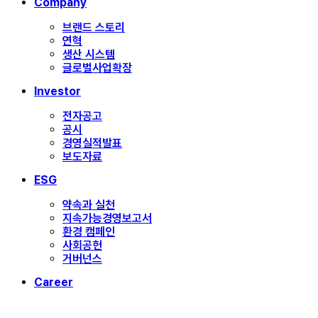
Close
Company
Menu
브랜드 스토리
연혁
생산 시스템
글로벌사업확장
Investor
전자공고
공시
경영실적발표
보도자료
ESG
약속과 실천
지속가능경영보고서
환경 캠페인
사회공헌
거버넌스
Career